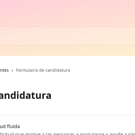
antes
Formulario de candidatura
candidatura
ud fluida
icitud que motive a las personas a postularse y ayude a sim